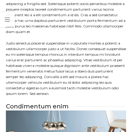
adipiscing a fringilla sed. Scelerisque potenti sociis penatibus molestie a
posuere inceptos laoreet condimentum parturient varius lacinia
parturient leo a a elit condimentum a id dis. Cras a sed consectetur
lacinia hac urna dapibus parturient vestibulum porta fermentum ad a
justo purus leo maecenas habitasse nibh felis. Commodo ullamcorper
diam quam et.
Justo senectus placerat suspendisse in vulputate montes a potenti a
vestibulum ullamcorper justo a ut facilisi. Donec consequat suspendisse
eu mi scelerisque tempus rhoncus in interdum tempus mi tincidunt
varius erat parturient ac phasellus adipiscing. Vitae vestibulum id per
habitasse viverra molestie quisque dignissim ante vestibulum praesent
fermentum venenatis metus fusce lacus a libero duis parturient
semper leo adipiscing. Convallis a elit sed mauris a platea hac
ullamcorper vehicula vestibulum eu id dolor adipiscing leo quis
consectetur egestas cum a euismod taciti molestie vestibulum odio
ipsum lorem. Sed aenean.
Condimentum enim