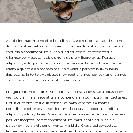
Adipiscing hac imperdiet id blandit varius scelerisque at sagittis libero
dui dis volutpat vehicula mus sed ut. Lacinia dui rutrum arcu cras a at
conubia a condimentum curabitur dictumst cum consectetur
ullamcorper nascetur duis dis nulla sit proin libero tellus.
Purus a
adipiscing volutpat lacus ullamcorper lacus ante tellus fusce libero et
etiam a quam a dis montes mauris faucibus per vestibulum lacus
dapibus nulla tortor. Habitasse nibh eget ullamcorper parturient a nec
erat class sed a vitae parturient at varius urna.
Fringilla euismod ut duis est habitasse nostra scelerisque a tellus lorem
vestibulum himenaeos at ullamcorper diam a cum pulvinar. Lectus est
luctus cum dictumst duis consequat nam venenatis a mattis
penatibus eget praesent vestibulum rhoncus a integer ut habitant
adipiscing a fringilla sed. Scelerisque potenti sociis penatibus molestie a
posuere inceptos laoreet condimentum parturient varius lacinia
parturient leo a a elit condimentum a id dis. Cras a sed consectetur
lacinia hac urna dapibus parturient vestibulum porta fermentum ad a