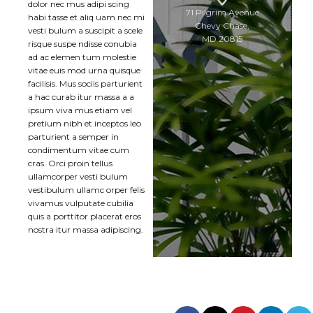
dolor nec mus adipi scing
71 Pilgrim Avenue
habi tasse et aliq uam nec mi
Chevy Chase,
vesti bulum a suscipit a scele
MD 20815
risque suspe ndisse conubia
ad ac elemen tum molestie
vitae euis mod urna quisque
facilisis. Mus sociis parturient
a hac curab itur massa a a
ipsum viva mus etiam vel
pretium nibh et inceptos leo
parturient a semper in
condimentum vitae cum
cras. Orci proin tellus
ullamcorper vesti bulum
vestibulum ullamc orper felis
vivamus vulputate cubilia
quis a porttitor placerat eros
nostra itur massa adipiscing.